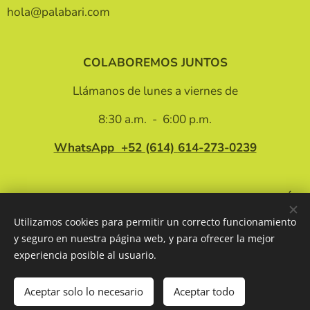
hola@palabari.com
COLABOREMOS JUNTOS
Llámanos de lunes a viernes de
8:30 a.m. - 6:00 p.m.
WhatsApp +52 (614)
614-273-0239
INFORMACIÓN
Utilizamos cookies para permitir un correcto funcionamiento
Privacy policy
y seguro en nuestra página web, y para ofrecer la mejor
Terms and conditions
experiencia posible al usuario.
Aceptar solo lo necesario
Aceptar todo
Libros Libres
Cookies